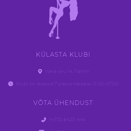
KÜLASTA KLUBI
Vana-viru 14, Tallinn
Klubi on avatud 7 päeva nädalas 12.00-07.00
VÕTA ÜHENDUST
(+372) 6420 444