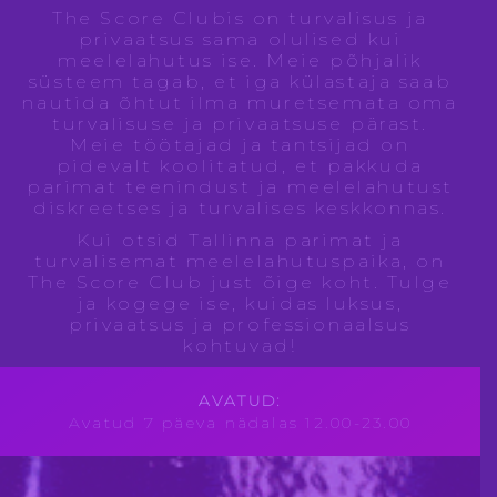
The Score Clubis on turvalisus ja
privaatsus sama olulised kui
meelelahutus ise. Meie põhjalik
süsteem tagab, et iga külastaja saab
nautida õhtut ilma muretsemata oma
turvalisuse ja privaatsuse pärast.
Meie töötajad ja tantsijad on
pidevalt koolitatud, et pakkuda
parimat teenindust ja meelelahutust
diskreetses ja turvalises keskkonnas.
Kui otsid Tallinna parimat ja
turvalisemat meelelahutuspaika, on
The Score Club just õige koht. Tulge
ja kogege ise, kuidas luksus,
privaatsus ja professionaalsus
kohtuvad!
AVATUD:
Avatud 7 päeva nädalas 12.00-23.00