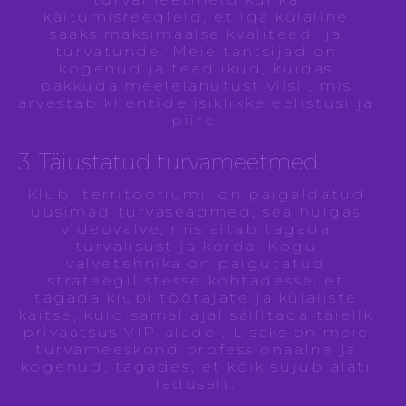
käitumisreegleid, et iga külaline
saaks maksimaalse kvaliteedi ja
turvatunde. Meie tantsijad on
kogenud ja teadlikud, kuidas
pakkuda meelelahutust viisil, mis
arvestab klientide isiklikke eelistusi ja
piire.
3. Täiustatud turvameetmed
Klubi territooriumil on paigaldatud
uusimad turvaseadmed, sealhulgas
videovalve, mis aitab tagada
turvalisust ja korda. Kogu
valvetehnika on paigutatud
strateegilistesse kohtadesse, et
tagada klubi töötajate ja külaliste
kaitse, kuid samal ajal säilitada täielik
privaatsus VIP-aladel. Lisaks on meie
turvameeskond professionaalne ja
kogenud, tagades, et kõik sujub alati
ladusalt.