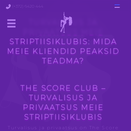
(+372) 6420 444
TURVALISUS JA
PRIVAATSUS MEIE
STRIPTIISIKLUBIS: MIDA
MEIE KLIENDID PEAKSID
TEADMA?
THE SCORE CLUB –
TURVALISUS JA
PRIVAATSUS MEIE
STRIPTIISIKLUBIS
Turvalisus ja privaatsus on The Score