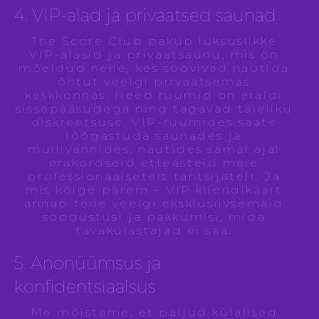
4. VIP-alad ja privaatsed saunad
The Score Club pakub luksuslikke
VIP-alasid ja privaatsaunu, mis on
mõeldud neile, kes soovivad nautida
õhtut veelgi privaatsemas
keskkonnas. Need ruumid on eraldi
sissepääsudega ning tagavad täieliku
diskreetsuse. VIP-ruumides saate
lõõgastuda saunades ja
mullivannides, nautides samal ajal
erakordseid etteasteid meie
professionaalsetelt tantsijatelt. Ja
mis kõige parem – VIP kliendikaart
annab teile veelgi eksklusiivsemaid
soodustusi ja pakkumisi, mida
tavakülastajad ei saa.
5. Anonüümsus ja
konfidentsiaalsus
Me mõistame, et paljud külalised