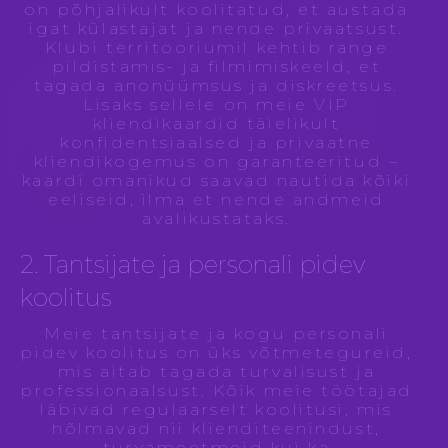
on põhjalikult koolitatud, et austada
igat külastajat ja nende privaatsust.
Klubi territooriumil kehtib range
pildistamis- ja filmimiskeeld, et
tagada anonüümsus ja diskreetsus.
Lisaks sellele on meie VIP
kliendikaardid täielikult
konfidentsiaalsed ja privaatne
kliendikogemus on garanteeritud –
kaardi omanikud saavad nautida kõiki
eeliseid, ilma et nende andmeid
avalikustataks.
2. Tantsijate ja personali pidev
koolitus
Meie tantsijate ja kogu personali
pidev koolitus on üks võtmetegureid,
mis aitab tagada turvalisust ja
professionaalsust. Kõik meie töötajad
läbivad regulaarselt koolitusi, mis
hõlmavad nii klienditeenindust,
turvameetmeid kui ka